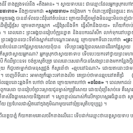
្ដរោងដំរី ខាងត្បូងទល់នឹង «តឹងអាន» ។ ស្វាយទាបនេះ ជាឈ្មោះដែលអ្នកស្រុក
ាយតាទាប»
នឹងក្លាយមកជា
«ស្វាយទាប»
តរៀងមក ។ ចំពោះប្រវត្ដិខេត្ដនេះ ត
្រមួយអង្គ បាន​នាំទ័ពបោះជំរុំនៅតំបន់នេះ ក្រោយពីធ្វើចម្បាំងមិនឈ្នះមិនចា
ើម្បីធ្វើសែ្រ ក្រោមពាក្យស្លោក «ធ្វើស្រែនឹងទឹក ធ្វើសឹកនឹងបាយ» ហើយក៏ចាប់
រាំង ។ ពេលនោះ ព្រះអង្គបានរៀបចំក្បួនខ្នាត និងឧបករណ៍សឹក លាក់ទុកនៅបន
ព្រះអង្គបានបោះទីតាំងស្នាក់នៅបណ្ដោះអាសន្ន ក្រោយមកទីនោះហៅថា
«ព្រះ
ំបន់នោះរកផ្លែស្វាយសោយពុំបាន ទើបព្រះអង្គឱ្យពលសេនាដើររកផ្លែស្វ
ានោះក៏សួរថាស្វាយអ្នកណា? អ្នកស្រុកថា​ស្វាយតាទាប ទើបបេះយកទៅថ្វាយព្រះ
េសី ក៏ឈឺព្រះឧទរ ចង់ប្រសូតិបុត្រ ពេលនោះសេនាក៏បានសែងព្រះនាងមកកន្លែងថ្មី
ន់មួយ ក៏ជួបតាម្នាក់ជាមនុស្សថ្លង់ ក៏សួរនាំថា «ឆ្មបនៅឯណា?» ដោយតានោះជា
 ។ ចេញពីទីនោះ អាមាត្យក៏ឆ្ពោះទៅខាងលិច គេប្រាប់ថាមានឆ្មបនៅគគីជ្រ
ត្យក៏ពរឆ្មបនោះឆ្លងទឹក ហៅថា ពពែត ក្រោយមកហៅថា
«ពពែត»
។ ពេលមកដល់ ឆ្ម
 ពួកសេនា បានរៀបចំព្រះស្ងោយជូនម្ចាស់ក្សត្រីសោយ ដោយពុំប្រើសាច់ទេ គឺស្ងោរត
្រីទាស់រឹងធ្គាមសោយទីវង្គតទៅ ។ ស្ដេចខ្ញាល់ណាស់ក៏លើកព្រហស្ថអធិដ្ឋានថា ស
(ប្រហែលជាស្ថិតនៅក្នុងភូមិណាមួយនៅឃុំប្រសូតិបច្ចុប្បន្ន) ។
ពីខេត្តបាភ្នំ ក៏យកតាមគោលចរឹក​ខាងលើនេះ ទើបដាក់ឈ្មោះថាខេត្តស្វាយទាប​ បច្