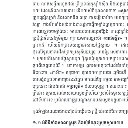
ទាប លាតសន្ធឹងរហូតដល់ ព្រំប្រទល់កូស៊ាំងស៊ីន និងខេត
មួយ ដែលដាំដោយតាទាប ទើបចាស់ពីបុរាណហៅថា
«ស្វ
គ្រូបង្រៀនម្នាក់ និងលោកទិត ឈុន បានរៀបរាប់ថា មានក្សត
វស្សា ​កងទ័ពទាំងសងខាងបានផ្អាកធ្វើចម្បាំងគ្នាមួយរយៈ ដ
ការពារខ្លាចចម្បាំងនេះ មានរយៈពេលយូរអង្វែង នារដូវប្
ប្រជុំជួរទ័ពនៅភូមិមួយ ក្រោយមកឈ្មោះថា
«រាជមន្ទីរ»
។ 
ព្រះគភ៌ ហើយនឹកព្រះទ័យឃ្លានសោយផ្លែស្វាយ ។ ដោយត
ដុះលើទូលខាងជើងព្រែកប្រសូតិបច្ចុប្បន្ន មានផ្លែ សេន
។ ក្រោយពីសោយផ្លែស្វាយរួច ប៉ុន្មានថ្ងៃក្រោយមកព្រះមហ
ឆ្មបពីខេត្តរោងដំរី ។ នៅតាមផ្លូវ ពួកអាមាត្យទៅដល់តំប
ទីនោះថា «តាអីៗ» រហូតមក ក្រោយមកក្លាយជា ភូមិតាអី
ពេលជួបឆ្មប អាមាត្យបាននាំឆ្មប មកដល់ព្រែកមួយ អាមា
បុត្រនោះ ជាប់ងារជា
«ប្រសូតិ»
ដល់បច្ចុប្បន្ន ។ ខណៈនោះ
ត្រីនោះ ក្រោយពេលសោយស្ងោរត្រីហើយ ស្រាប់តែម្ចាស់ក្សត
នៅទីនោះទេ ប្រហែលជាត្រូវបណ្ដាសាររបស់ស្ដេចអង្គនោះហើយ 
ក្នុងអំឡុងពេលរាជការរៀបចំបង្កើតខេត្តថ្មី ដោយបំបែកចេញ
១.២ អំពីទីតាំងសាលាស្រុក និងឃុំចំណុះស្រុកស្វាយទាប