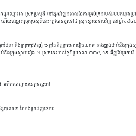
្មោះជា ស្រុកប្រសូតិ នៅក្នុងអំឡុងពេលនៃការគ្រប់គ្រងរបស់របបកម្ពុជាប្រ
ើយឈ្មោះស្រុកប្រសូតិនេះ ត្រូវបានប្ដូរទៅជាស្រុកស្វាយទាបវិញ នៅឆ្នាំ១៩៨
ុករំដួល និងស្រុកចូវថាញ់ ខេត្តតៃនីញ​ប្រទេសវៀតណាម ខាងត្បូងជាប់នឹងក្រុងស្
នឹងក្រុងស្វាយ​រៀង ។ ស្រុកនេះមានផ្ទៃដី​ប្រមាណ ៣៣៤,២៩ គីឡូម៉ែត្រការ៉េ 
៧៥ អតីតចៅហ្វាយខេត្ដទន្លេពៅ
ព្រិន្ទបាលទោ នៃកងប្រដេញខេមរៈ