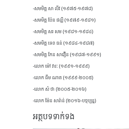
-សមមិត្ដ សា លីវ (១៩៧៥-១៩៧៨)
-សមមិត្ដ ប៉ែន ផល្លី (១៩៧៩-១៩៨១)
-សមមិត្ដ សរ សម (១៩៨១-១៩៨៤)
-សមមិត្ដ ទេព ធន់ (១៩៨៤-១៩៨៧)
-សមមិត្ដ កែន សាវឿន (១៩៨៧-១៩៩១)
-លោក ម៉ៅ វារៈ (១៩៩១-១៩៩៩)
-លោក ធឹម ណាត (១៩៩៩-២០០៥)
-លោក សំ ថា (២០០៥-២០១៦)
-លោក ម៉ែន សារ៉ាន់ (២០១៦-បច្ចុប្បន្ន)
អត្ថបទទាក់ទង