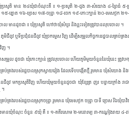
ំប្រសូតិ មាន ២៤ឃុំជាចំណុះគឺ ៖ ១-ប្រសូតិ ២-ដូង ៣-សំយោង ៤-ព្រៃធំ ៥-ត្រ
ឡី ១៥-ត្នោត ១៦-ច្រេស ១៧-ចន្ទ្រា ១៨-ចេក ១៩-កោះក្បា​ន់ ២០-មេសថ្ងក ២១
ុបចោល មានដូចជា ៖ ឃុំប្រសូតិ ហៅថាឃុំសំបួរ និងខ្លះទៀតត្រូវបានលុបចោល ។
មិជីពូវ ឬទីប្រជុំជនជីពូវ ឃុំច្រកម្ទេស វិញ ដើម្បីសម្រួលកិច្ចការរដ្ឋបាលគ្រប
បវិញ ។
រួល ដូចជា ឃុំកោះក្បាន់ ត្រូវលុបចោល ហើយភូមិមួយចំនួននៃឃុំនេះ ត្រូវបញ្ចូ
្រប់គ្រងរបស់រដ្ឋបាលស្រុកស្វាយរៀង ដែលទើបបង្កើតថ្មី រួមមាន ឃុំសំយោង និងឃុ
ជនជីពូវ មកប្រសូតិវិញ ហើយឃុំមួយចំនួន​ដូចជា ឃុំខ្សែត្រ ញរ បន្ទាយក្រាំង រាជមន្ទ
ី ។
់គ្រងរបស់រដ្ឋបាលស្រុកចន្ទ្រា រួមមាន ឃុំមេសថ្ងក ចន្ទ្រា បាទី ច្រេស​ រីឯឃុំប
តិ និងមានឃុំចំណុះ ចំនួន ៩ឃុំ គឺ ៖ ១-គគីរសោម ២-មនោរម្យ ៣-កណ្ដៀងរាយ ៤-ព