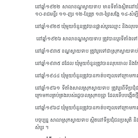
នៅឆ្នាំ១៩២២ សាលាខណ្ឌស្វាយទាប​ មានទីតាំងស្ថិត​នៅឃុ
១០-រាជមន្ទីរ ១១-ញរ ១២-ខ្សែត្រ ១៣-ព្រៃសង្កែ ១៤-សំ
នៅឆ្នាំ១៩២៥ ឃុំមួយចំនួនត្រូវបានផ្លាស់ប្ដូរឈ្មោះ និងល
នៅឆ្នាំ១៩២៦ សាលាខណ្ឌស្វាយទាប ត្រូវបានប្ដូរ​ទីតាំងទៅ ភូ
នៅឆ្នាំ១៩៣៥ ខណ្ឌស្វាយទាប ត្រូវប្ដូរទៅជាស្រុកស្វាយទា
នៅឆ្នាំ១៩៣៥ ដដែល ឃុំមួយចំនួនត្រូវបានលុបចោល និងកែសម្
នៅឆ្នាំ១៩៤៤ ឃុំមួយចំនួនត្រូវបានកាត់បញ្ចូលទៅក្រោមការគ
នៅឆ្នាំ១៩៦១ ទីតាំងសាលស្រុកស្វាយទាប ត្រូវប្ដូរពីទីប្រជុំ
ក្រោមការគ្រប់គ្រងរបស់រដ្ឋបាលស្រុកចន្ទ្រា ដែលទើបបង្កើតថ្ម
នៅឆ្នាំ១៩៦៨ ឃុំមួយចំនួនត្រូវបានកាត់បញ្ចូលទៅក្រោមការគ្រប
បច្ចុប្បន្ន សាលាស្រុកស្វាយទាប ស្ថិតនៅទីប្រជុំជនប្រសូ
សំបួរ ។