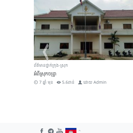
ព័ត៌មានថ្នាក់ក្រុង-ស្រុក
អំពីស្រុកចន្ទ្រា
7 ឆ្នាំ មុន
5.6ពាន់
ដោយ
Admin