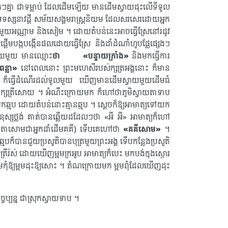
ហៅតៗគ្នា ជាទម្លាប់ ដែលដើមឡើយ មានដើមស្វាយដុះលើទីទូល
ាមទស្សនាវដ្ដី សម័យសង្គមរាស្រ្តនិយម ដែលសរសេរដោយអ្នក
ញ់ជាមួយអណ្ណាម និងសៀម ។ ដោយ​តំបន់នេះអាចធ្វើស្រែនៅរដូវ
ផ្ដើមបង្កបង្កើនផលដោយធ្វើស្រែ និងដាំដំណាំហូបផ្លែផ្សេងៗ
្ទាយមួយ មានឈ្មោះ
ថា
«បន្ទាយក្រាំង»
និងមកធ្វើការ
ពន្លា»
នៅពេលនោះ ព្រះមហេសីរបស់ក្សត្រអង្គនោះ ក៏មាន
ាយ ក៏ធ្វើដំណើរដល់ទូលមួយ ឃើញមានដើមស្វាយមួយដើមធំ
មហាក្សត្រីសោយ ។ អំណឹះក្រោយមក ក៏ហៅថាភូមិស្វាយ​តាទាប
រកឆ្មប ដោយតំបន់នោះគ្មានឆ្មប ។ ស្ដេចក៏ឱ្យអាមាត្យទៅយក
មនុស្សថ្លង់ គាត់បានឆ្លើយដដែលៗថា «អី អី» អាមាត្យក៏ហៅ
ំ (តាសោមជាអ្នកដាំដើមគគី) ទើបគេហៅថា
«គគីសោម»
។
បក៏បានជួយប្រសូតិបានបុត្រមួយព្រះអង្គ ទើបកន្លែងប្រសូតិ
្រីរ៉ស់ ដោយឃើញម្អមក្រអូប អាមាត្យក៏បេះ មកបង់ក្នុងស្ងោរ
ូមកុំឱ្យម្អមដុះឱ្យសោះ ។ តំណក្រោយមក ម្អមពុំដែលឃើញដុះ
ចប្បន្ន ជាស្រុកស្វាយទាប ។