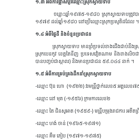
១.៣ អំពីការផ្លាស់ប្ដូរឈ្មោះស្រុកស្វាយទាប
ចន្លោះឆ្នាំ១៩៧៥-១៩៨០ ស្រុកស្វាយទាបត្រូវបានប្ដូរឈ
១៩៧៩ ដល់ឆ្នាំ១៩៨០ នៅប្រើឈ្មោះស្រុកប្រសូតិដដែល ។ ហ
១.៤ អំពីផ្ទៃដី និងចំនួនប្រជាជន
ស្រុកស្វាយទាប មានព្រំប្រទល់ខាងជើងជាប់នឹងស្រ
ស្រុកបេនកូវ ខេត្តតៃនីញ​ ប្រទេសវៀតណាម និងខាងលិចជាប់
បានបញ្ចប់ជាស្ថាពរ) និងមានប្រជាជន ៥៩.០៤៤ នាក់ ។
១.៥ អំពីការគ្រប់គ្រងដឹកនាំស្រុកស្វាយទាប
-ឈ្មោះ ប៊ុន ហោ (១៩២២) វរមន្រ្ដីថ្នាក់លេខ៥ អត្តលេខ​
-ឈ្មោះ នៅ មុត (-១៩៥៦) ក្រមការលេខ២
-ឈ្មោះ តៃ ជិនសូអាត (១៩៥៩-) មន្ត្រីបម្រុងរាជការ អតីត
-ឈ្មោះ ហង់ ចាន់ (១៩៦៥-១៩៧១)
-ឈ្មោះ គឹម ភៀប (១៩៧១-១៩៧៥)