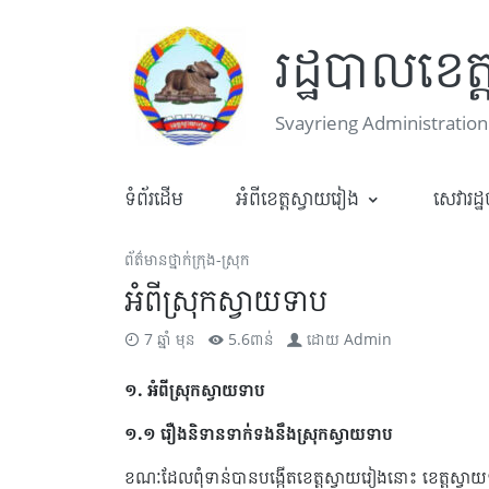
រដ្ឋបាលខេត
Svayrieng Administration
ទំព័រដើម
អំពីខេត្តស្វាយរៀង
សេវារដ្
ព័ត៌មានថ្នាក់ក្រុង-ស្រុក
អំពីស្រុកស្វាយទាប
7 ឆ្នាំ មុន
5.6ពាន់
ដោយ
Admin
១. អំពីស្រុកស្វាយទាប
១.១ រឿងនិទានទាក់ទងនឹងស្រុកស្វាយទាប
ខណៈដែលពុំទាន់បានបង្កើតខេត្ដស្វាយរៀងនោះ ខេត្ដស្វ