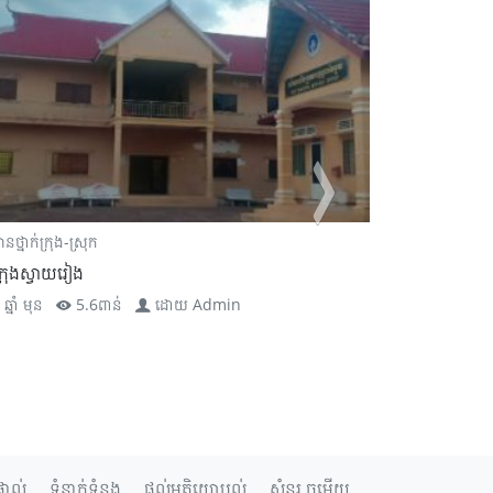
ានថ្នាក់ក្រុង-ស្រុក
ព័ត៌មានថ្នាក់ក្រុង-ស
ក្រុងស្វាយរៀង
អំពីស្រុករំដួល
ឆ្នាំ មុន
5.6ពាន់
ដោយ
Admin
7 ឆ្នាំ មុន
ទាល់
ទំនាក់ទំនង
ផ្តល់មតិយោបល់
សំនួរ ចម្លើយ