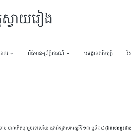
្តស្វាយរៀង
ឋបាល
ព័ត៌មាន-ព្រឹត្តិការណ៍
បទដ្ឋានគតិយុត្តិ
​
ាយទាប បានកើតមុនរួចទៅហើយ ក្នុងអំឡុងសតវត្សរ៍ទី១៣ ឬទី១៤
(ឯកសារខ្លះថាក្