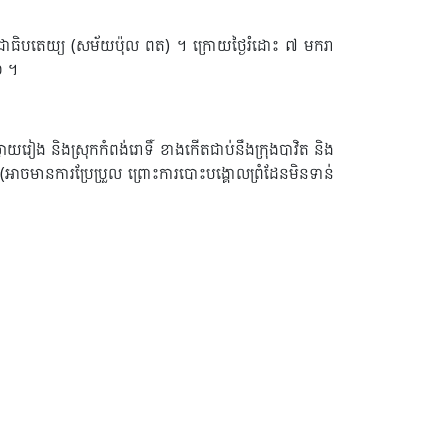
ជាធិបតេយ្យ (សម័យប៉ុល ពត) ។ ក្រោយថ្ងៃ​រំដោះ ៧ មករា
០ ។
វាយរៀង និងស្រុកកំពង់រោទិ៍ ខាងកើតជាប់នឹងក្រុងបាវិត និង
(អាចមានការប្រែប្រួល ព្រោះការបោះបង្គោលព្រំដែនមិនទាន់