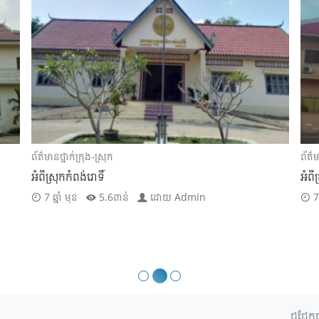
ព័ត៌មានថ្នាក់ក្រុង-ស្រុក
ព័ត៌ម
អំពីស្រុកកំពង់រោទិ៍
អំពី
7 ឆ្នាំ មុន
5.6ពាន់
ដោយ
Admin
7 
ជជែកផ្