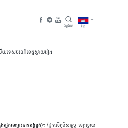
ស្វែងរក
ខ្មែរ
វិស័យទេសចរណ៍ខេត្តស្វាយរៀង
នុងរជ្ជកាលព្រះបាទអង្គឌួង)
។ ផ្អែកលើភូមិសាស្រ្ដ ខេត្ដស្វាយ