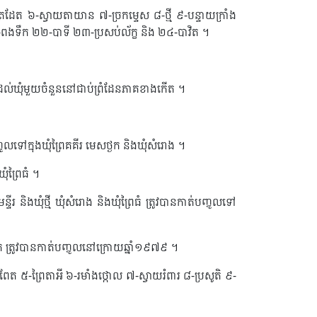
ដែត ៦-ស្វាយតាយាន ៧-ច្រកម្ទេស ៨-ថ្មី ៩-បន្ទាយក្រាំង
-ពងទឹក ២២-បាទី ២៣-ប្រសប់ល័ក្ខ និង ២៤-បាវិត ។
់គ្រងដល់ឃុំមួយចំនួននៅជាប់ព្រំដែនភាគខាងកើត ។
លទៅក្នុងឃុំព្រៃគគីរ មេសថ្ងក និងឃុំសំរោង ។
ំព្រៃធំ ។
ីរ និងឃុំថ្មី ឃុំសំរោង និងឃុំព្រៃធំ ត្រូវបានកាត់បញ្ចូលទៅ
ាវិត ​ត្រូវបានកាត់បញ្ចូលនៅក្រោយឆ្នាំ១៩៧៩ ។
ពែត ៥-ព្រៃតាអី ៦-រមាំងថ្កោល ៧-ស្វាយរំពារ ៨-ប្រសូតិ ៩-