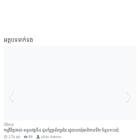
អត្ថបទទាក់ទង
ព័ត៌មាន
ពិធីបើកវគ្គហ្វឹកហ្វឺនបំប៉នពង្រឹងអង្គភាពលំហាត់របៀប បច្ចេកទេសថ្មើរជើង យុទ្ធវិធីថ្មើរជើង និង
អប់រំចិត្តសាស្ត្រ