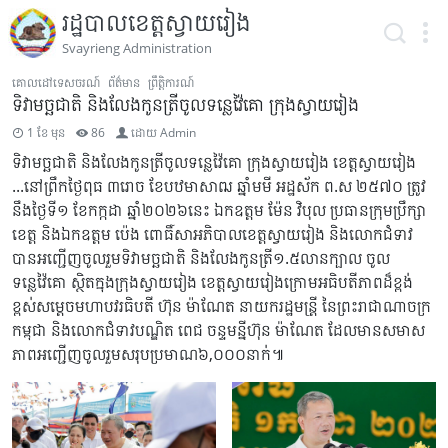
រដ្ឋបាលខេត្តស្វាយរៀង
Svayrieng Administration
គោលដៅទេសចរណ៍
ព័ត៌មាន
ព្រឹត្តិការណ៍
ទិវាមច្ឆជាតិ និងលែង​កូន​ត្រីចូលទន្លេវ៉ៃគោ ក្រុងស្វាយរៀង​
1 ខែ មុន
86
ដោយ
Admin
ទិវាមច្ឆជាតិ និងលែង​កូន​ត្រីចូលទន្លេវ៉ៃគោ ក្រុងស្វាយរៀង​ ខេត្តស្វាយរៀង​
...នៅព្រឹកថ្ងៃពុធ ៣រោច ខែបឋមាសាឍ ឆ្នាំមមី អដ្ឋស័ក ព.ស ២៥៧០ ត្រូវ
នឹងថ្ងៃទី១ ខែកក្កដា ឆ្នាំ២០២៦នេះ ឯកឧត្តម​ ម៉ែន​ វិបុល​ ប្រធានក្រុមប្រឹក្សា
ខេត្ត​ និងឯកឧត្តម​ ប៉េង​ ពោធិ៍​សា​អភិបាលខេត្តស្វាយរៀង​ និងលោកជំទាវ
បានអញ្ជេីញចូលរួមទិវាមច្ឆជាតិ និងលែង​កូន​ត្រី១.៥លានក្បាល ចូល
ទន្លេវ៉ៃគោ ស្ថិតក្នុងក្រុងស្វាយរៀង ខេត្តស្វាយរៀងក្រោមអធិបតីភាពដ៏ខ្ពង់
ខ្ពស់សម្តេចមហាបវរធិបតី ហ៊ុន ម៉ាណែត នាយករដ្ឋមន្ត្រី​ នៃព្រះរាជាណាចក្រ
កម្ពុជា និងលោកជំទាវ​បណ្ឌិត​ ពេជ​ ចន្ទមន្នីហ៊ុន​ ម៉ាណែត​ ដែលមានសមាស
ភាពអញ្ជេីញចូលរួមសរុបប្រមាណ៦,០០០នាក់៕