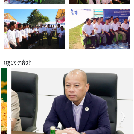
អត្ថបទទាក់ទង