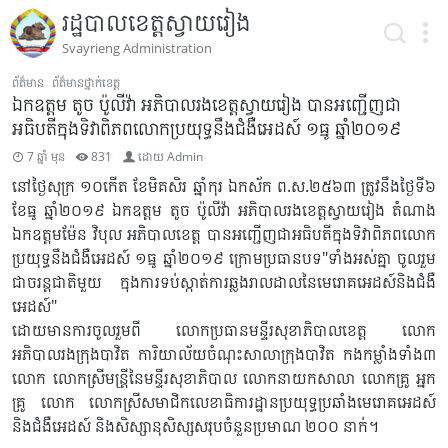
រដ្ឋបាលខេត្តស្វាយរៀង
Svayrieng Administration
ព័ត៌មាន
ព័ត៌មានថ្នាក់ខេត្ត
ឯកឧត្ដម តូច ប៉ូលីវ៉ា អភិបាលរងខេត្តស្វាយរៀង បានអញ្ជើញជា
អធិបតីក្នុងទិវាពិភពលោកប្រយុទ្ធនឹងជំងឺអេដស៍ ១ធ្នូ ឆ្នាំ២០១៩
7 ឆ្នាំ មុន
831
ដោយ
Admin
នៅថ្ងៃសុក្រ ១០កើត ខែមិគសិរ ឆ្នាំកុរ ឯកស័ក ព.ស.២៥៦៣ ត្រូវនឹងថ្ងៃទី៦
ខែធ្នូ ឆ្នាំ២០១៩ ឯកឧត្ដម តូច ប៉ូលីវ៉ា អភិបាលរងខេត្តស្វាយរៀង តំណាង
ឯកឧត្ដមម៉ែន វិបុល អភិបាលខេត្ត បានអញ្ជើញជាអធិបតីក្នុងទិវាពិភពលោក
ប្រយុទ្ធនឹងជំងឺអេដស៍ ១ធ្នូ ឆ្នាំ២០១៩ ក្រោមប្រធានបទ"ទាំងអស់គ្នា ចូលរួម
ជាចរន្តជាតិមួយ ក្នុងការទប់ស្កាត់ការឆ្លងរាលដាលនៃមេរោគអេដស៍និងជំងឺ
អេដស៍"
ដោយមានការចូលរួមពី លោកប្រធានមន្ទីរសុខាភិបាលខេត្ត លោក
អភិបាលរងក្រុងបាវិត ការិយាល័យចំណុះសាលាក្រុងបាវិត កងកម្លាំងទាំង៣
លោក លោកស្រីមន្រ្តីនៃមន្ទីរសុខាភិបាល លោកនាយកសាលា លោកគ្រូ អ្នក
គ្រូ លោក លោកស្រីសមាជិកលេខាធិការដ្ឋានប្រយុទ្ធប្រឆាំងមេរោគអេដស៍
និងជំងឺអេដស៍ និងសិស្សានុសិស្សសរុបចំនួនប្រមាណ ២០០ នាក់។