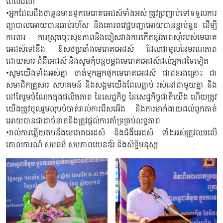
ពេលវេលា
•អ្នកដែលដឹងថាខ្លួនមានផ្ទុកមេរោគអេដស៍ទាំងអស់ ត្រូវប្រញាប់ទៅទទួលការ
ព្យាបាលអោយបានឆាប់រហ័ស និងគោរពវេជ្ជបញ្ជាអោយបានខ្ជាប់ខ្ជួន ដើម្បី
ការពារ ការស្រុតចុះសុខភាពនិងចៀសវាងការកើតនូវភាពស៊ាំរបស់មេរោគ
អេដស៍ទៅនឹង ឱសថប្រឆាំងមេរោគអេដស៍ ដែលជាមូលនៃមរណភាព
ដោយសារ ជំងឺអេដស៍ និងសូមកុំបន្តចម្លងមេរោគអេដស៍ដល់អ្នកដទៃទៀត
•សូមយើងទាំងអស់គ្នា ចាត់ទុកអ្នកផ្ទុកមេរោគអេដស៍ ជាជនរងគ្រោះ ជា
សមាជិកគ្រួសារ សហគមន៍ និងសង្គមយើងដែលធ្លាប់ រស់នៅជាមួយគ្នា និង
នៅតែរួមចំណែកក្នុងផលិតភាព នៃសេដ្ឋកិច្ច នៃសេដ្ឋកិច្ចជាតិយើង ហើយត្រូវ
យើងត្រូវចូលរួមលុបបំបាត់រាល់ការរើសអើង និងការមាក់ងាយដល់ពួកគាត់
អោយបានជាដាច់ខាតនិងត្រូវផ្ដល់ការគាំទ្រគ្រប់លទ្ធភាព
•រាល់ការឆ្លើយតបនឹងមេរោគអេដស៍ និងជំងឺអេដស៍ ទាំងអស់ត្រូវឈរលើ
គោលការណ៍ សមធម៌ សមភាពយេនឌ័រ និងសិទ្ធិមនុស្ស