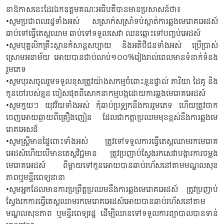
នាឱកាសនេះដែរឯកឧត្ដមគណៈអធិបតីបានមានប្រសាសន៍ថា៖
•សូមប្រជាពលរដ្ឋទាំងអស់ សស្រាក់សស្រាំទប់ស្កាត់ការឆ្លងមេរោគអេដស៍
ឆាប់ទៅធ្វើតេស្តឈាម ឆាប់ទៅទទួលសេវា ឈនឆ្ពោះទៅបញ្ចប់អេដស៍
•សូមបុគ្គលិកគ្រឹះស្ថានកំសាន្តសប្បាយ និងអតិថិជនទាំងអស់ ប្រើប្រាស់
ស្រោមអនាម័យ អោយបានជាប់លាប់១០០%រៀងរាល់ពេលមានទំនាក់ទំនង
រួមភេទ
•សូមបុរសចូលរួមទទួលខុសត្រូវយ៉ាងសកម្មចំពោះខ្លួនផ្ទាល់ ភារិយា ដៃគូ និង
កូនចៅរបស់ខ្លួន ចៀសផុតពីសោកនាកម្មបង្កដោយការឆ្លងមេរោគអេដស៍
•សូមក្មួយៗ យុវវ័យទាំងអស់ កុំឆាប់ប្រឡូកនឹងការរួមភេទ ហើយត្រូវចាក
ចេញអោយឆ្ងាយពីគ្រឿងញៀន ដែលជាកត្តាប្រឈមមុខខ្ពស់នឹងការឆ្លងមេ
រោគអេសដ៍
•សូមស្ដ្រីមានផ្ទៃពោះទាំងអស់ ត្រូវទៅទទួលការធ្វើតេស្តឈាមរកមេរោគ
អេដស៍ហើយបើមានតេស្តវិជ្ជមាន ត្រូវប្រញាប់ស្វែងរកសេវាបង្ការការចម្លង
មេរោគអេដស៍ ពីម្ដាយទៅកូនអោយបានឆាប់រហ័សនៅតាមមណ្ឌលសុខ
ភាពឬមន្ទីរពេទ្យនានា
•សូមអ្នកដែលមានការប្រព្រឹត្តប្រឈមនឹងការឆ្លងមេរោគអេដស៍ ត្រូវប្រញាប់
ស្វែងរកការធ្វើតេស្តឈាមរកមេរោគអេដស៍អោយបានឆាប់រហ័សនៅតាម
មណ្ឌលសុខភាព ឬមន្ទីរពេទ្យរដ្ឋ ដើម្បីឈានទៅទទួលការព្យាបាលបានទាន់