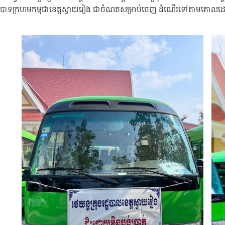
ាកបាទក្រហមកម្ពុជាខេត្តស្វាយរៀង ជាចំណតសម្រាប់ចេញ ដំណើរទៅតាមគោលដៅ 