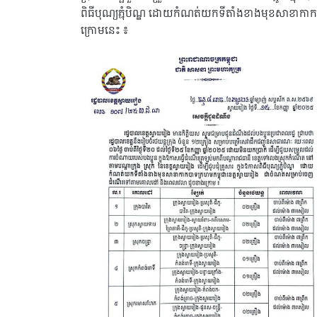
ពិធីបុណ្យភ្ជុំបិណ្ឌ ដោយកំណត់យកទីតាំងខាងមុខសាខាក
ក្រោមនេះ ៖