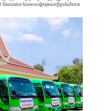
និងពេលវេលា ដែលមានលម្អិតក្នុងសេចក្តីជូនដំណឹងខាង