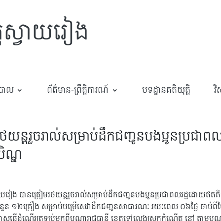
្តស្វាយរៀង
ឋបាល
ព័ត៌មាន-ព្រឹត្តិការណ៍
បទដ្ឋានគតិយុត្តិ
​
ថយន្តរួចរាល់សម្រាប់ដឹកជញ្ជូនបងប្អូនប្រជាពល
បិណ្ឌ
ស្វាយរៀង​ បានត្រៀមរថយន្តរួចរាល់សម្រាប់ដឹកជញ្ជូនបងប្អូនប្រជាពលរដ្ឋដោយឥតគ
ងចំនួន ១២គ្រឿង សម្រាប់បម្រើសេវាដឹកជញ្ជូនសាធារណៈ រយៈពេល ០៦ថ្ងៃ ចាប់ព
ាសធ្វើដំណើរត្រឡប់មកពីបណ្តារាជធានី ខេត្តទៅលេងស្រុកកំណើត នៅ តាមបណ្តាក្រុ