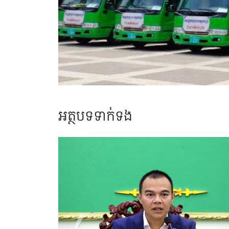
អត្ថបទទាក់ទង