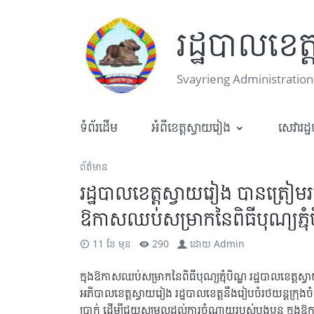
រដ្ឋបាលខេត
Svayrieng Administration
ទំព័រដើម
អំពីខេត្តស្វាយរៀង
សេវារដ្
ព័ត៌មាន
រដ្ឋបាលខេត្តស្វាយរៀង​ បានត្រៀមរ
ឱកាសឈប់សម្រាកនៃពិធីបុណ្យភ្ជុំ
11 ខែ មុន
290
ដោយ
Admin
ក្នុងឱកាសឈប់សម្រាកនៃពិធីបុណ្យភ្ជុំបិណ្ឌ រដ្ឋបាលខេត្ត
អភិបាលខេត្តស្វាយរៀង រដ្ឋបាលខេត្តនឹងរៀបចំរថយន្តក្រុ
ប្រាក់ ដើម្បីជួយសម្រួលដល់ការចំណាយរបស់បងប្អូន ក្នុងឱក