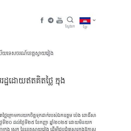
ស្វែងរក
ខ្មែរ
វិស័យទេសចរណ៍ខេត្តស្វាយរៀង
រដ្ឋដោយឥតគិតថ្លៃ ក្នុង
ិតថ្លៃក្រោមការយកចិត្តទុកដាក់របស់ឯកឧត្ដម ប៉េង ពោធិ៍សា
ីថ្ងៃទី២០ ដល់ថ្ងៃទី២៥ ខែកញ្ញា ឆ្នាំ២០២៥ ដោយមិនយក
ង ស្រុក នៃខេត្តស្វាយរៀង ដើម្បីជួបជុំគ្រួសារក្នុងឱកាស