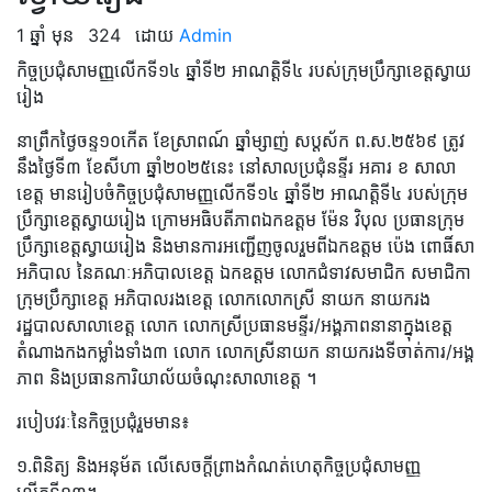
1 ឆ្នាំ មុន
324
ដោយ
Admin
កិច្ចប្រជុំសាមញ្ញលើកទី១៤ ឆ្នាំទី២ អាណត្តិទី៤ របស់ក្រុមប្រឹក្សាខេត្តស្វាយ
រៀង
នាព្រឹកថ្ងៃចន្ទ១០កើត ខែស្រាពណ៍ ឆ្នាំម្សាញ់ សប្តស័ក ព.ស.២៥៦៩ ត្រូវ
នឹងថ្ងៃទី៣ ខែសីហា ឆ្នាំ២០២៥នេះ នៅសាលប្រជុំនន្ទីរ អគារ ខ សាលា
ខេត្ត មានរៀបចំកិច្ចប្រជុំសាមញ្ញលើកទី១៤ ឆ្នាំទី២ អាណត្តិទី៤ របស់ក្រុម
ប្រឹក្សាខេត្តស្វាយរៀង ក្រោមអធិបតីភាពឯកឧត្តម ម៉ែន វិបុល ប្រធានក្រុម
ប្រឹក្សាខេត្តស្វាយរៀង និងមានការអញ្ជើញចូលរួមពីឯកឧត្តម ប៉េង ពោធិ៍សា
អភិបាល នៃគណៈអភិបាលខេត្ត ឯកឧត្ដម លោកជំទាវសមាជិក សមាជិកា
ក្រុមប្រឹក្សាខេត្ត អភិបាលរងខេត្ត លោកលោកស្រី នាយក នាយករង
រដ្ឋបាលសាលាខេត្ត លោក លោកស្រីប្រធានមន្ទីរ/អង្គភាពនានាក្នុងខេត្ត
តំណាងកងកម្លាំងទាំង៣ លោក លោកស្រីនាយក នាយករងទីចាត់ការ/អង្គ
ភាព និងប្រធានការិយាល័យចំណុះសាលាខេត្ត ។
របៀបវរៈនៃកិច្ចប្រជុំរួមមាន៖
១.ពិនិត្យ និងអនុម័ត លើសេចក្តីព្រាងកំណត់ហេតុកិច្ចប្រជុំសាមញ្ញ