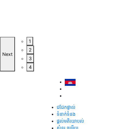
1
2
Next
3
4
ជជែកផ្ទាល់
ទំនាក់ទំនង
ផ្តល់មតិយោបល់
សំនួរ ចម្លើយ