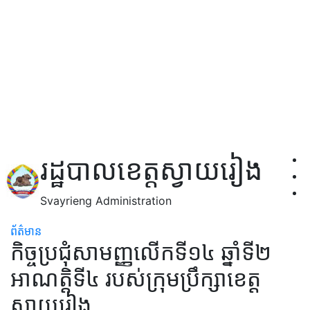
រដ្ឋបាលខេត្តស្វាយរៀង
Svayrieng Administration
ព័ត៌មាន
កិច្ចប្រជុំសាមញ្ញលើកទី១៤ ឆ្នាំទី២
អាណត្តិទី៤ របស់ក្រុមប្រឹក្សាខេត្ត
ស្វាយរៀង