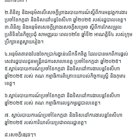
លើកទី១៣។
២.ពិនិត្យ និងអនុម័តលើសេចក្តីព្រាងរបាយការណ៍ស្តីពីការអនុវត្តការងារ
ប្រចាំខែកក្កដា និងទិសដៅបន្តខែសីហា ឆ្នាំ២០២៥ របស់រដ្ឋបាលខេត្ត។
៣.ពិនិត្យ និងអនុម័តសេចក្តីព្រាងសេចក្តីសម្រេច ស្តីពីការកែសម្រួល
ប្រតិទិននៃកិច្ចប្រជុំ សាមញ្ញរយៈពេល១២ខែ ឆ្នាំទី២ អាណត្តិទី៤ របស់ក្រុម
ប្រឹក្សាខេត្តស្វាយរៀង។
៤.អនុម័តតារាងបែងចែកប្រាក់រង្វាន់លើកទឹកចិត្ត ដែលបានមកពីការផ្តល់
សេវារដ្ឋបាលជូនមន្ត្រីរាជការសាលាខេត្ត ប្រចាំខែកក្កដា ឆ្នាំ២០២៥។
៥.ស្តាប់របាយការណ៍ប្រចាំខែកក្កដា និងទិសដៅការងារបន្តខែសីហា
ឆ្នាំ២០២៥ របស់ គណៈកម្មាធិការពិគ្រោះយោបល់កិច្ចការស្ត្រី និងកុមារ
ខេត្ត។
៦.ស្តាប់របាយការណ៍ប្រចាំខែកក្កដា និងទិសដៅការងារបន្តខែសីហា
ឆ្នាំ២០២៥ របស់ គណៈកម្មាធិការលទ្ធកម្មរដ្ឋបាលខេត្ត។
៧. ស្តាប់របាយការណ៍ប្រចាំខែកក្កដា និងទិសដៅការងារបន្តខែសីហា
ឆ្នាំ២០២៥ របស់ការិយាល័យប្រជាពលរដ្ឋខេត្ត។
៨.សេចក្តីផ្សេងៗ។